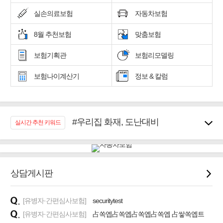
실손의료보험
자동차보험
8월 추천보험
맞춤보험
보험기획관
보험리모델링
보험나이계산기
정보 & 칼럼
#우리집 화재, 도난대비
실시간 추천 키워드
#노후대비 연금재테크!
#임플란트, 치아치료보장
#어린이 종합보장
#교통사고대비 운전자보험
상담게시판
#무해지 건강보험
#바뀌기전에 4세대 가입
[유병자·간편심사보험]
securitytest
#추천골프보험
[유병자·간편심사보험]
占쏙옙占쏙옙占쏙옙占쏙옙 占쌓쏙옙트