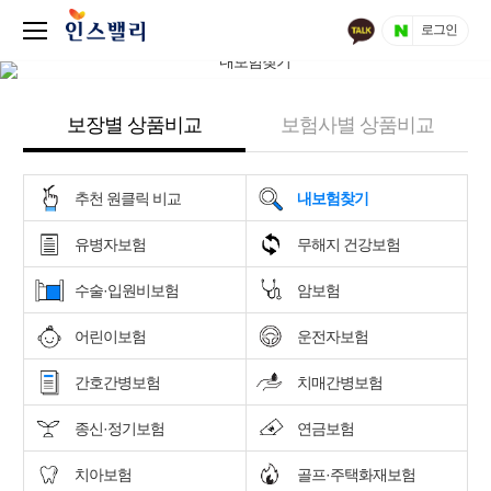
로그인
보장별 상품비교
보험사별 상품비교
추천 원클릭 비교
내보험찾기
유병자보험
무해지 건강보험
수술·입원비보험
암보험
어린이보험
운전자보험
간호간병보험
치매간병보험
종신·정기보험
연금보험
치아보험
골프·주택화재보험