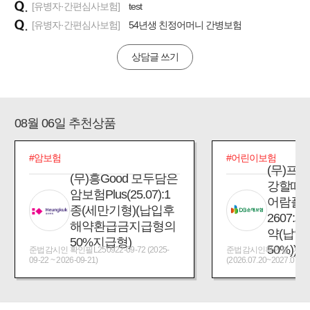
[유병자·간편심사보험]
test
[유병자·간편심사보험]
54년생 친정어머니 간병보험
상담글 쓰기
08월 06일 추천상품
#암보험
#어린이보험
(무)프
(무)흥Good 모두담은
강할때
암보험Plus(25.07):1
어람플
종(세만기형)(납입후
2607:
해약환급금지급형의
약(납입
50%지급형)
50%))
준법감시인 확인필L250922-09-72 (2025-
준법감시인확인필_제2026
09-22 ~ 2026-09-21)
(2026.07.20~2027.07.19