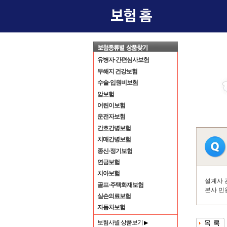
유병자·간편심사보험
무해지 건강보험
수술·입원비보험
암보험
어린이보험
운전자보험
간호간병보험
치매간병보험
종신·정기보험
연금보험
치아보험
설계사 
골프·주택화재보험
본사 민
실손의료보험
자동차보험
보험사별 상품보기
▶