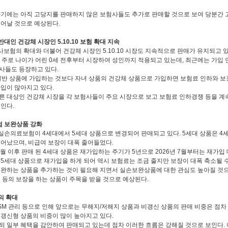
반기에는 아직 고당지를 판매하지 않은 보험사들도 추가로 판매할 것으로 보여 당분간
늘어날 것으로 예상된다.
반대인 건강체 시장인 5.10.10 보험 확대 지속
험의 확대와 더불어 건강체 시장인 5.10.10 시장도 지속적으로 판매가 유지되고 있
품은 주로 나이가 어린 0세 전후부터 시장하여 성인까지 적용되고 있는데, 최근에는 가입
사들도 등장하고 있다.
일반 상품에 가입하는 것보다 자녀 상품의 건강체 상품으로 가입하면 보험료 인하와 보장
가입이 많아지고 있다.
 대상인 건강체 시장을 각 보험사들이 주요 시장으로 보고 보험료 인하경쟁 등을 계속하
인다.
험 보완상품 강화
 실손의료보험이 4세대에서 5세대 상품으로 변경되어 판매되고 있다. 5세대 상품은 
늘어났으며, 비급여 보장이 대폭 줄어들었다.
 7월 이후 판매 된 4세대 상품은 재가입하는 주기가 5년으로 2026년 7월부터는 재가
5세대 상품으로 재가입을 하게 되어 역시 보험료는 조금 줄지만 보장이 대폭 축소될 수
보완하는 상품을 추가하는 것이 필요해 지면서 실손보완상품에 대한 관심도 높아질 것으로
 등의 보장을 하는 상품이 주목을 받을 것으로 예상된다.
의 확대
SM 관리 등으로 인해 앞으로는 무해지/저해지 상품과 비갱신 상품의 판매 비중은 점차
 갱신형 상품의 비중이 많이 높아지고 있다.
되 일부 혜택을 감안하여 판매되고 있는데 점차 이러한 흐름은 강해질 것으로 보인다.