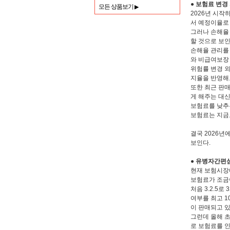
● 보험료 변경
모든 상품보기
▶
2026년 시작
서 예정이율로 
그러나 손해율
할 것으로 보인
손해율 관리를
와 비급여보장
위험률 변경 
지율을 반영해
또한 최근 판
게 해주는 대
보험료를 낮추
보험료는 지금
결국 2026
보인다.
● 유병자간편
현재 보험시장
보험료가 조금
처음 3.2.5
여부를 최고 1
이 판매되고 있
그런데 올해 초
로 보험료를 