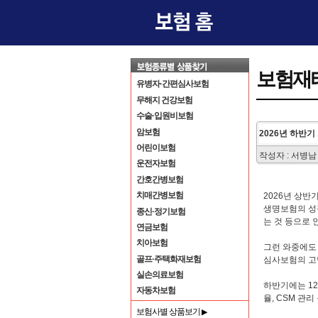
보험재
유병자·간편심사보험
무해지 건강보험
수술·입원비보험
암보험
2026년 하반
어린이보험
작성자 : 서병
운전자보험
간호간병보험
치매간병보험
2026년 상반
생명보험의 성
종신·정기보험
는 것 등으로 
연금보험
치아보험
그런 와중에도
골프·주택화재보험
심사보험의 고
실손의료보험
하반기에는 12
자동차보험
율, CSM 관
보험사별 상품보기
▶