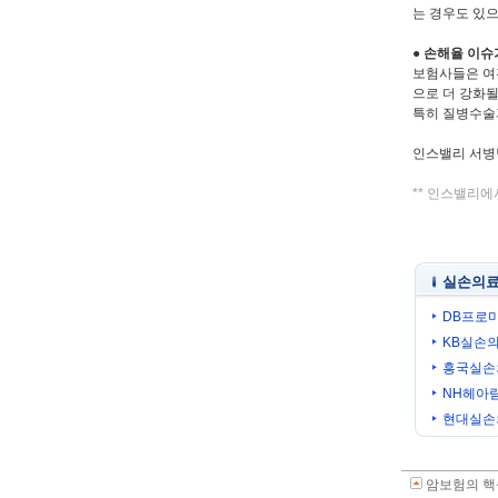
는 경우도 있
● 손해율 이슈
보험사들은 여
으로 더 강화될
특히 질병수술과
인스밸리 서병남대표
** 인스밸리에
실손의료
DB프로미
KB실손의
흥국실손의
NH헤아
현대실손
암보험의 핵