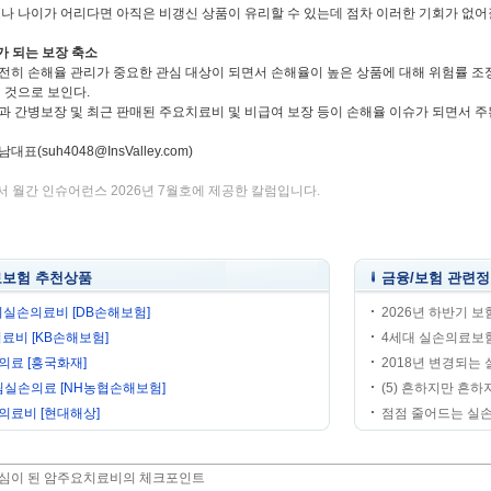
으나 나이가 어리다면 아직은 비갱신 상품이 유리할 수 있는데 점차 이러한 기회가 없어
가 되는 보장 축소
전히 손해율 관리가 중요한 관심 대상이 되면서 손해율이 높은 상품에 대해 위험률 조정
 것으로 보인다.
 간병보장 및 최근 판매된 주요치료비 및 비급여 보장 등이 손해율 이슈가 되면서 주된
(suh4048@InsValley.com)
서 월간 인슈어런스 2026년 7월호에 제공한 칼럼입니다.
보험 추천상품
금융/보험 관련
실손의료비 [DB손해보험]
2026년 하반기 
료비 [KB손해보험]
4세대 실손의료보험
료 [흥국화재]
2018년 변경되는
림실손의료 [NH농협손해보험]
(5) 흔하지만 흔하
의료비 [현대해상]
점점 줄어드는 실손의
심이 된 암주요치료비의 체크포인트