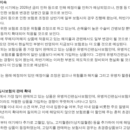
 지속
하던 시기에는 2026년 금리 인하 등으로 인해 예정이율 인하가 예상되었으나, 전쟁 등
인한 보험료 변경은 당분간 없을 것으로 보인다.
 관리 등으로 인한 보험료 조정은 상반기에 일부 보험사의 경우 진행해 왔는데, 하반기
다.
 위한 보험료 조정은 위험률 조정으로 하고 있는데, 손해율이 높은 수술비 간병보장 뿐
 등까지 확대되어 적용될 것으로 보인다.
외에 무해지/저해지 상품에 적용되고 있는 해지율과 관련해서도 일부 변경이 될 것으로 
오던 것에서 현실적인 부분이 반영되어 지금보다 보험료는 더 오를 것으로 예상된다.
매되는 보험상품 중 가장 많이 판매되고 있는 상품은 유병자간편심사보험인데, 유병자
신 보험료를 할증하여 일반 상품보다 비싸게 가입하는 상품이다. 그런데 유병자간편
는 경향이 있어 왔는데, 하반기에는 이러한 부분도 제도적으로 정비되어 현실화 될 
보다 더 인상될 것으로 예상된다.
년에는 원래 예정되어 있던 예정이율 조정은 없으나 위험률과 해지율 그리고 유병자 할증
심사보험의 판매 확대
에서 가장 많이 판매되고 있는 상품은 유병자간편심사보험인데, 유병자간편심사보험의
이라도 저렴한 상품을 가입하는 경향이 뚜렷하게 나타나고 있다.
로 3개월 이내 의사 소견 여부, 2년 이내 입원수술 여부, 5년 이내 암을 비롯한 주요 질
0년까지 확대하여 질의하고 이에 해당되지 않으면 보험료를 더 할인해 주는 흔히 초경증상
다.
부터 여기에다 추가로 고혈압, 당뇨, 고지혈증(이상지질혈증) 등을 추가하여 이에 해당 
인하한 상품이 등장하였는데, 고당지를 판매하는 보험사의 경우는 초경증상품보다 고당지