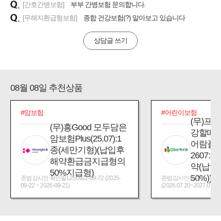
[간호간병보험]
부부 간병보험 문의합니다.
[무해지환급형보험]
종합 건강보험(?) 알아보고 있습니다
상담글 쓰기
08월 08일 추천상품
#암보험
#어린이보험
(무)프
(무)흥Good 모두담은
강할때
암보험Plus(25.07):1
어람플
종(세만기형)(납입후
2607:
해약환급금지급형의
약(납입
50%지급형)
50%))
준법감시인 확인필L250922-09-72 (2025-
준법감시인확인필_제2026
09-22 ~ 2026-09-21)
(2026.07.20~2027.07.19