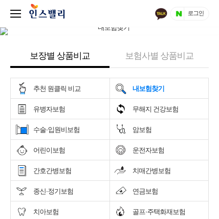
로그인
보장별 상품비교
보험사별 상품비교
추천 원클릭 비교
내보험찾기
유병자보험
무해지 건강보험
수술·입원비보험
암보험
어린이보험
운전자보험
간호간병보험
치매간병보험
종신·정기보험
연금보험
치아보험
골프·주택화재보험