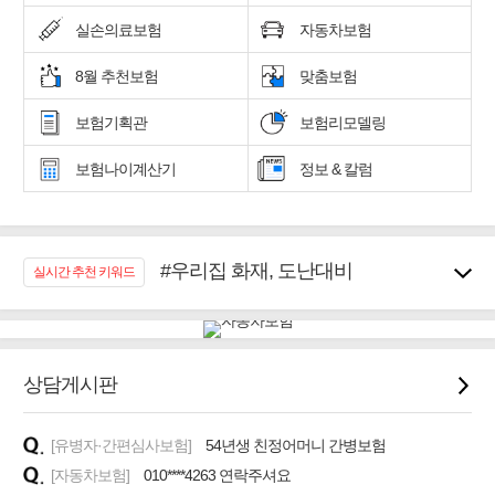
실손의료보험
자동차보험
8월 추천보험
맞춤보험
보험기획관
보험리모델링
보험나이계산기
정보 & 칼럼
#우리집 화재, 도난대비
실시간 추천 키워드
#노후대비 연금재테크!
#임플란트, 치아치료보장
#어린이 종합보장
#교통사고대비 운전자보험
상담게시판
#무해지 건강보험
#바뀌기전에 4세대 가입
[유병자·간편심사보험]
54년생 친정어머니 간병보험
#추천골프보험
[자동차보험]
010****4263 연락주셔요