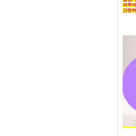
여쭈어
간편하