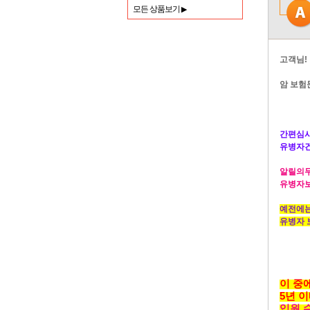
모든 상품보기
▶
고객님!
암 보험
간편심
유병자건
알릴의무의
유병자보
예전에는
유병자 
이 중
5년 
입원,