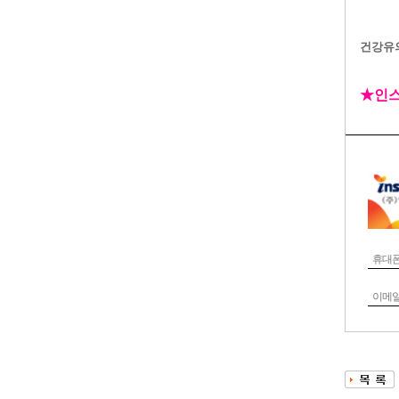
건강유
★인스
휴대
이메