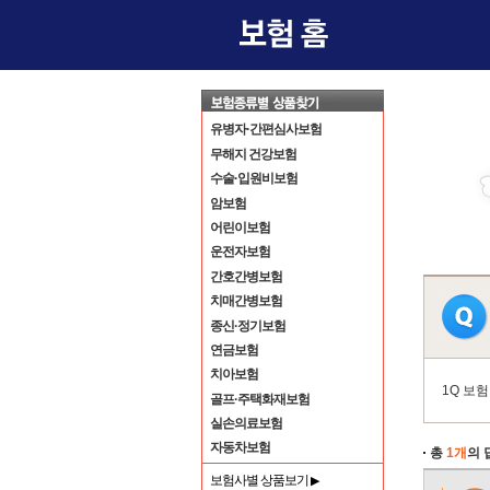
유병자·간편심사보험
무해지 건강보험
수술·입원비보험
암보험
어린이보험
운전자보험
간호간병보험
치매간병보험
종신·정기보험
연금보험
치아보험
1Q 보
골프·주택화재보험
실손의료보험
자동차보험
총
1개
의 
보험사별 상품보기
▶