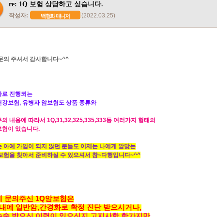
re: 1Q 보험 상담하고 싶습니다.
작성자:
(2022.03.25)
백형화 매니저
문의 주셔서 감사합니다~^^
사로 진행되는
강보험, 유병자 암보험도 상품 종류와
 내용에 따라서 1Q,31,32,325,335,333등 여러가지 형태의
험이 있습니다.
 아예 가입이 되지 않던 분들도 이제는 나에게 알맞는
보험을 찾아서 준비하실 수 있으셔서 참~다행입니다~^^
에 문의주신 1Q암보험은
이내에 일반암,간경화로 확정 진단 받으시거나,
수술 받으신 이력이 있으신지 고지사항 한가지만