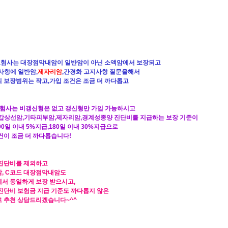
험사는 대장점막내암이 일반암이 아닌 소액암에서 보장되고
사항에 일반암,
제자리암
,간경화 고지사항 질문을해서
 보장범위는 작고,가입 조건은 조금 더 까다롭고
험사는 비갱신형은 없고 갱신형만 가입 가능하시고
갑상선암,기타피부암,제자리암,경계성종양 진단비를 지급하는 보장 기준이
90일 이내 5%지급,180일 이내 30%지급으로
건이 조금 더 까다롭습니다!
진단비를 제외하고
, C코드 대장점막내암도
서 동일하게 보장 받으시고,
진단비 보험금 지급 기준도 까다롭지 않은
 추천 상담드리겠습니다~^^