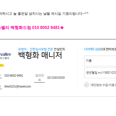
의하시고 늘 좋은일 넘치시는 날들 되시길 기원드립니다~^^
밸리 백형화드림 010 8002 9481★
유병자·간편심사보험 전문
컨설턴트
다이렉트 상담
으로 편하게 
백형화 매니저
폰
일반전
010-8002-9481
02-2193-0319
화
개인정보 수집·이용 
일
bhw0101@naver.com