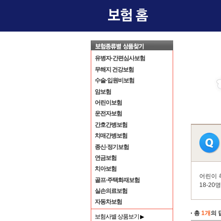
유병자·간편심사보험
무해지 건강보험
수술·입원비보험
암보험
어린이보험
운전자보험
간호간병보험
치매간병보험
종신·정기보험
연금보험
치아보험
어린이 
골프·주택화재보험
18-20
실손의료보험
자동차보험
총
1개
의 
보험사별 상품보기
▶