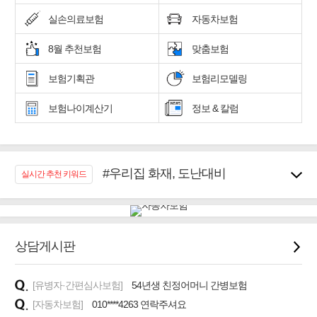
실손의료보험
자동차보험
8월 추천보험
맞춤보험
보험기획관
보험리모델링
보험나이계산기
정보 & 칼럼
#우리집 화재, 도난대비
실시간 추천 키워드
#노후대비 연금재테크!
#임플란트, 치아치료보장
#어린이 종합보장
#교통사고대비 운전자보험
상담게시판
#무해지 건강보험
#바뀌기전에 4세대 가입
[유병자·간편심사보험]
54년생 친정어머니 간병보험
#추천골프보험
[자동차보험]
010****4263 연락주셔요