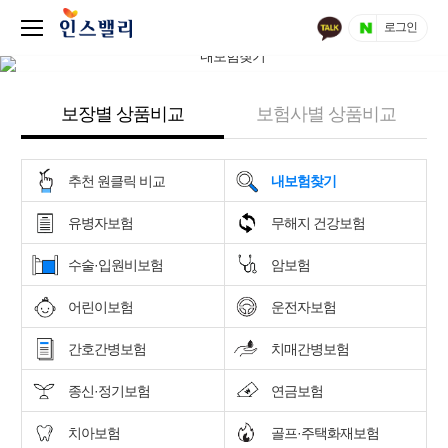
로그인
보장별 상품비교
보험사별 상품비교
추천 원클릭 비교
내보험찾기
유병자보험
무해지 건강보험
수술·입원비보험
암보험
어린이보험
운전자보험
간호간병보험
치매간병보험
종신·정기보험
연금보험
치아보험
골프·주택화재보험