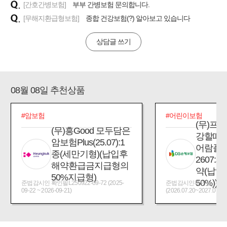
[간호간병보험]
부부 간병보험 문의합니다.
[무해지환급형보험]
종합 건강보험(?) 알아보고 있습니다
상담글 쓰기
08월 08일 추천상품
#암보험
#어린이보험
(무)프
(무)흥Good 모두담은
강할때
암보험Plus(25.07):1
어람플
종(세만기형)(납입후
2607:
해약환급금지급형의
약(납입
50%지급형)
50%))
준법감시인 확인필L250922-09-72 (2025-
준법감시인확인필_제2026
09-22 ~ 2026-09-21)
(2026.07.20~2027.07.19