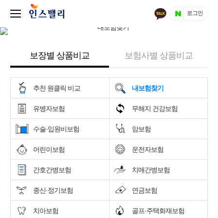
로그인
보장별 상품비교
보험사별 상품비교
추천 원클릭 비교
내보험찾기
유병자보험
무해지 건강보험
수술·입원비보험
암보험
어린이보험
운전자보험
간호간병보험
치매간병보험
종신·정기보험
연금보험
치아보험
골프·주택화재보험