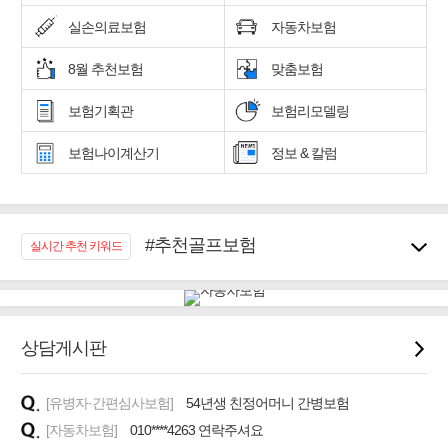
실손의료보험
자동차보험
8월 추천보험
맞춤보험
보험기획관
보험리모델링
보험나이계산기
정보 & 칼럼
#추천골프보험
실시간 추천 키워드
#우리집 화재, 도난대비
#노후대비 연금재테크!
#임플란트, 치아치료보장
#어린이 종합보장
상담게시판
#교통사고대비 운전자보험
#무해지 건강보험
[유병자·간편심사보험]
54년생 친정어머니 간병보험
#바뀌기전에 4세대 가입
[자동차보험]
010****4263 연락주셔요