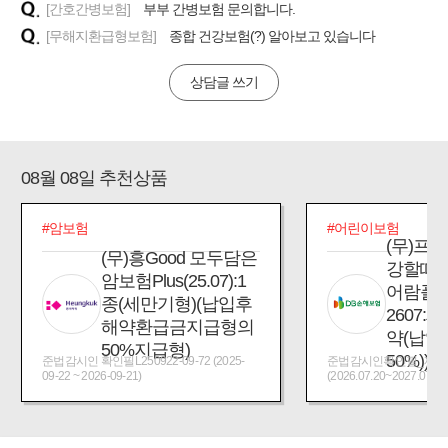
[간호간병보험]
부부 간병보험 문의합니다.
[무해지환급형보험]
종합 건강보험(?) 알아보고 있습니다
상담글 쓰기
08월 08일 추천상품
#암보험
#어린이보험
(무)프
(무)흥Good 모두담은
강할때
암보험Plus(25.07):1
어람플
종(세만기형)(납입후
2607:
해약환급금지급형의
약(납입
50%지급형)
50%))
준법감시인 확인필L250922-09-72 (2025-
준법감시인확인필_제2026
09-22 ~ 2026-09-21)
(2026.07.20~2027.07.19