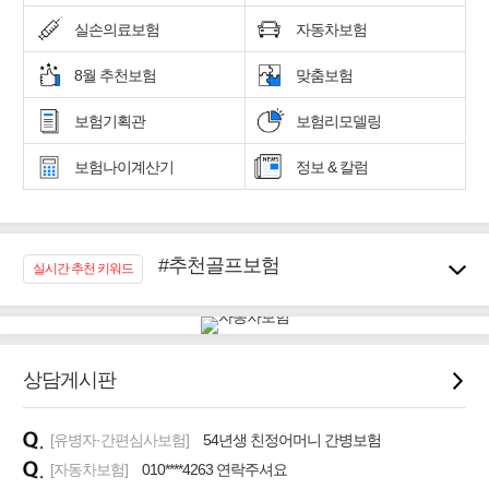
실손의료보험
자동차보험
8월 추천보험
맞춤보험
보험기획관
보험리모델링
보험나이계산기
정보 & 칼럼
#추천골프보험
실시간 추천 키워드
#우리집 화재, 도난대비
#노후대비 연금재테크!
#임플란트, 치아치료보장
#어린이 종합보장
상담게시판
#교통사고대비 운전자보험
#무해지 건강보험
[유병자·간편심사보험]
54년생 친정어머니 간병보험
#바뀌기전에 4세대 가입
[자동차보험]
010****4263 연락주셔요