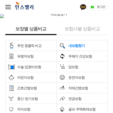
로그인
보장별 상품비교
보험사별 상품비교
추천 원클릭 비교
내보험찾기
유병자보험
무해지 건강보험
수술·입원비보험
암보험
어린이보험
운전자보험
간호간병보험
치매간병보험
종신·정기보험
연금보험
치아보험
골프·주택화재보험