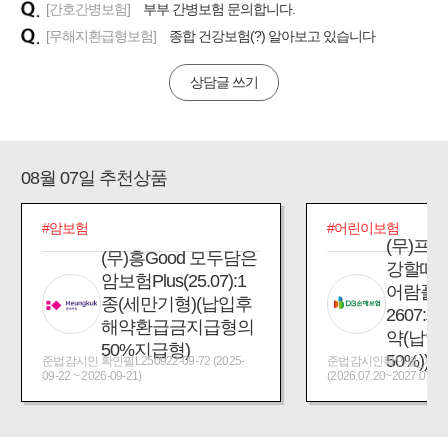
[간호간병보험]
부부 간병보험 문의합니다.
[무해지환급형보험]
종합 건강보험(?) 알아보고 있습니다
상담글 쓰기
08월 07일 추천상품
#암보험
#어린이보험
(무)프
(무)흥Good 모두담은
강할때
암보험Plus(25.07):1
어람플
종(세만기형)(납입후
2607:
해약환급금지급형의
약(납입
50%지급형)
50%))
준법감시인 확인필L250922-09-72 (2025-
준법감시인확인필_제2026
09-22 ~ 2026-09-21)
(2026.07.20~2027.07.19