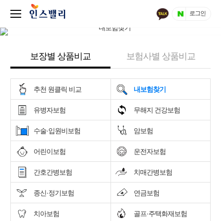
로그인
보장별 상품비교
보험사별 상품비교
추천 원클릭 비교
내보험찾기
유병자보험
무해지 건강보험
수술·입원비보험
암보험
어린이보험
운전자보험
간호간병보험
치매간병보험
종신·정기보험
연금보험
치아보험
골프·주택화재보험