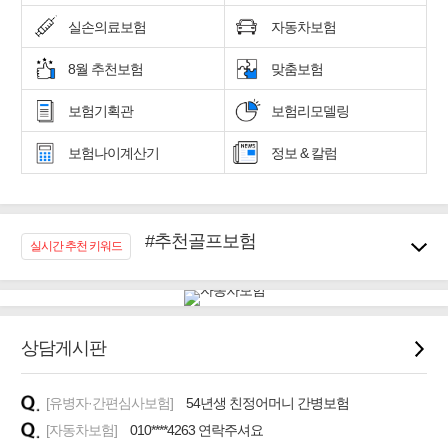
실손의료보험
자동차보험
8월 추천보험
맞춤보험
보험기획관
보험리모델링
보험나이계산기
정보 & 칼럼
#추천골프보험
실시간 추천 키워드
#우리집 화재, 도난대비
#노후대비 연금재테크!
#임플란트, 치아치료보장
#어린이 종합보장
상담게시판
#교통사고대비 운전자보험
#무해지 건강보험
[유병자·간편심사보험]
#바뀌기전에 4세대 가입
54년생 친정어머니 간병보험
[자동차보험]
010****4263 연락주셔요