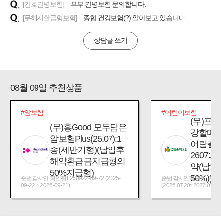
[간호간병보험]
부부 간병보험 문의합니다.
[무해지환급형보험]
종합 건강보험(?) 알아보고 있습니다
상담글 쓰기
08월 09일 추천상품
#암보험
#어린이보험
(무)프
(무)흥Good 모두담은
강할때
암보험Plus(25.07):1
어람플
종(세만기형)(납입후
2607:
해약환급금지급형의
약(납입
50%지급형)
50%))
준법감시인 확인필L250922-09-72 (2025-
준법감시인확인필_제2026
09-22 ~ 2026-09-21)
(2026.07.20~2027.07.19