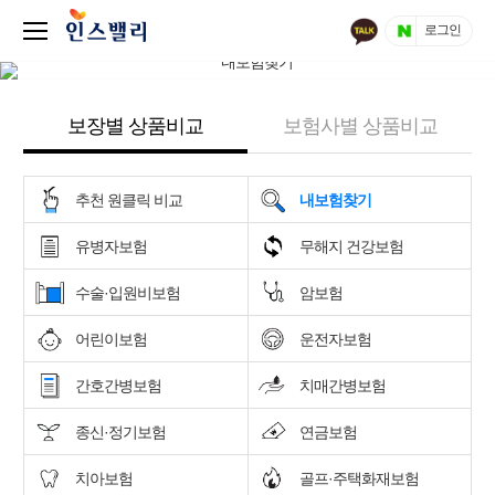
로그인
보장별 상품비교
보험사별 상품비교
추천 원클릭 비교
내보험찾기
유병자보험
무해지 건강보험
수술·입원비보험
암보험
어린이보험
운전자보험
간호간병보험
치매간병보험
종신·정기보험
연금보험
치아보험
골프·주택화재보험