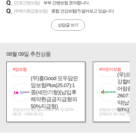
[간호간병보험]
부부 간병보험 문의합니다.
[무해지환급형보험]
종합 건강보험(?) 알아보고 있습니다
상담글 쓰기
08월 09일 추천상품
#암보험
#어린이보험
(무)프
(무)흥Good 모두담은
강할때
암보험Plus(25.07):1
어람플
종(세만기형)(납입후
2607:
해약환급금지급형의
약(납입
50%지급형)
50%))
준법감시인 확인필L250922-09-72 (2025-
준법감시인확인필_제2026
09-22 ~ 2026-09-21)
(2026.07.20~2027.07.19