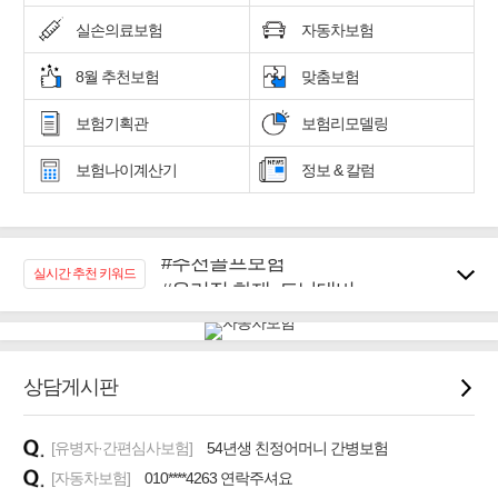
실손의료보험
자동차보험
8월 추천보험
맞춤보험
보험기획관
보험리모델링
보험나이계산기
정보 & 칼럼
#추천골프보험
실시간 추천 키워드
#우리집 화재, 도난대비
#노후대비 연금재테크!
#임플란트, 치아치료보장
#어린이 종합보장
상담게시판
#교통사고대비 운전자보험
#무해지 건강보험
#바뀌기전에 4세대 가입
[유병자·간편심사보험]
54년생 친정어머니 간병보험
[자동차보험]
010****4263 연락주셔요