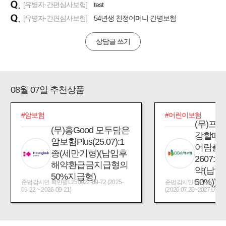
[유병자·간편심사보험]
test
[유병자·간편심사보험]
54년생 친정어머니 간병보험
상담글 쓰기
08월 07일 추천상품
#암보험
#어린이보험
(무)프
(무)흥Good 모두담은
강할때
암보험Plus(25.07):1
어람플
종(세만기형)(납입후
2607:
해약환급금지급형의
약(납입
50%지급형)
50%))
준법감시인 확인필L250922-09-72 (2025-
준법감시인확인필_제2026
09-22 ~ 2026-09-21)
(2026.07.20~2027.07.19