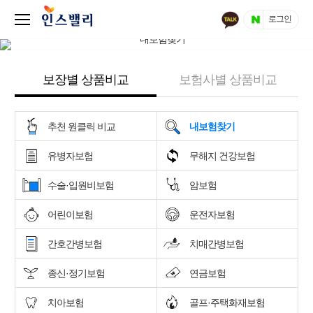
로그인
보장별 상품비교
보험사별 상품비교
추천 원클릭 비교
내보험찾기
유병자보험
무해지 건강보험
수술·입원비보험
암보험
어린이보험
운전자보험
간호간병보험
치매간병보험
종신·정기보험
연금보험
치아보험
골프·주택화재보험