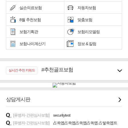
실손의료보험
자동차보험
8월 추천보험
맞춤보험
보험기획관
보험리모델링
보험나이계산기
정보 & 칼럼
#추천골프보험
실시간 추천 키워드
#우리집 화재, 도난대비
#노후대비 연금재테크!
#임플란트, 치아치료보장
#어린이 종합보장
상담게시판
#교통사고대비 운전자보험
#무해지 건강보험
[유병자·간편심사보험]
securitytest
#바뀌기전에 4세대 가입
[유병자·간편심사보험]
占쏙옙占쏙옙占쏙옙占쏙옙 占쌓쏙옙트