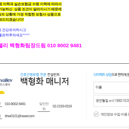
원 이력과 실손보험금 수령 이력에 따라서
가능하신 상품 조건이 달라지시기 때문에
의 상황에 가장 적합한 보험사 상품으로
내드리겠습니다!
에 건강유의하시고
좋은하루되세요*^^*
리 백형화팀장드림 010 8002 9481
간호간병보험 전문
컨설턴트
다이렉트 상담
으로 편하게 
백형화 매니저
폰
일반전
010-8002-9481
02-2193-0319
화
개인정보 수집·이용 
일
bhw0101@naver.com