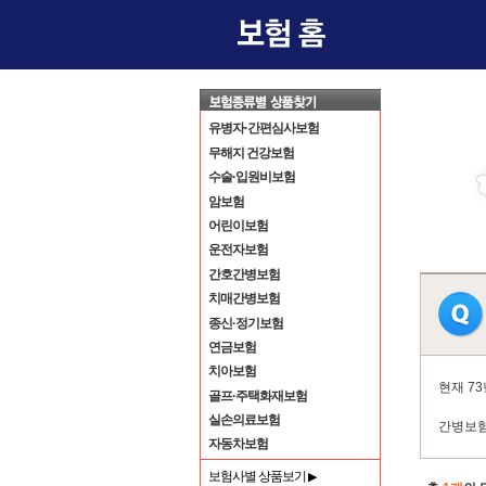
유병자·간편심사보험
무해지 건강보험
수술·입원비보험
암보험
어린이보험
운전자보험
간호간병보험
치매간병보험
종신·정기보험
연금보험
치아보험
현재 7
골프·주택화재보험
실손의료보험
간병보험
자동차보험
보험사별 상품보기
▶