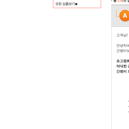
총
1개
의 
모든 상품보기
▶
고객님!
안녕하
간병비보
초고령화
막대한 
간병비 