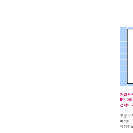
가입 당
5년 마
선택이 
두분 모
여력이 
유리하십