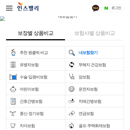
로그인
보장별 상품비교
보험사별 상품비교
추천 원클릭 비교
내보험찾기
유병자보험
무해지 건강보험
수술·입원비보험
암보험
어린이보험
운전자보험
간호간병보험
치매간병보험
종신·정기보험
연금보험
치아보험
골프·주택화재보험