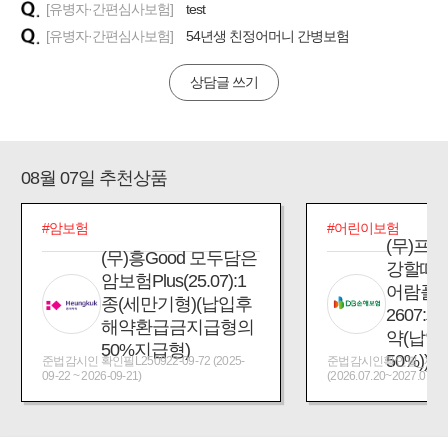
[유병자·간편심사보험]
test
[유병자·간편심사보험]
54년생 친정어머니 간병보험
상담글 쓰기
08월 07일 추천상품
#암보험
#어린이보험
(무)프
(무)흥Good 모두담은
강할때
암보험Plus(25.07):1
어람플
종(세만기형)(납입후
2607:
해약환급금지급형의
약(납입
50%지급형)
50%))
준법감시인 확인필L250922-09-72 (2025-
준법감시인확인필_제2026
09-22 ~ 2026-09-21)
(2026.07.20~2027.07.19