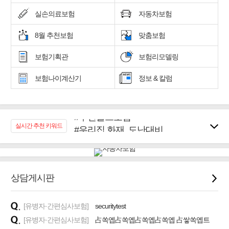
실손의료보험
자동차보험
8월 추천보험
맞춤보험
보험기획관
보험리모델링
보험나이계산기
정보 & 칼럼
#추천골프보험
#우리집 화재, 도난대비
실시간 추천 키워드
#노후대비 연금재테크!
#임플란트, 치아치료보장
#어린이 종합보장
#교통사고대비 운전자보험
상담게시판
#무해지 건강보험
#바뀌기전에 4세대 가입
[유병자·간편심사보험]
securitytest
[유병자·간편심사보험]
占쏙옙占쏙옙占쏙옙占쏙옙 占쌓쏙옙트