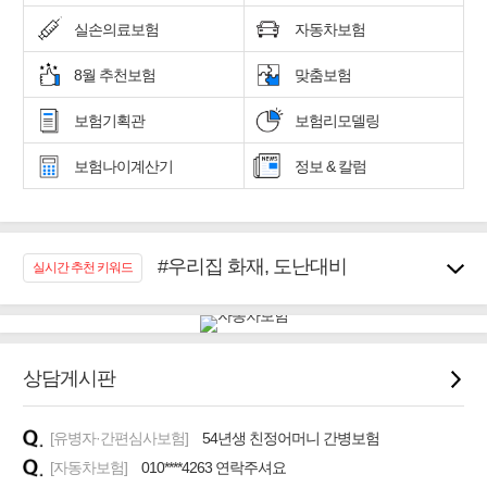
실손의료보험
자동차보험
8월 추천보험
맞춤보험
보험기획관
보험리모델링
보험나이계산기
정보 & 칼럼
#우리집 화재, 도난대비
실시간 추천 키워드
#노후대비 연금재테크!
#임플란트, 치아치료보장
#어린이 종합보장
#교통사고대비 운전자보험
상담게시판
#무해지 건강보험
#바뀌기전에 4세대 가입
[유병자·간편심사보험]
54년생 친정어머니 간병보험
#추천골프보험
[자동차보험]
010****4263 연락주셔요