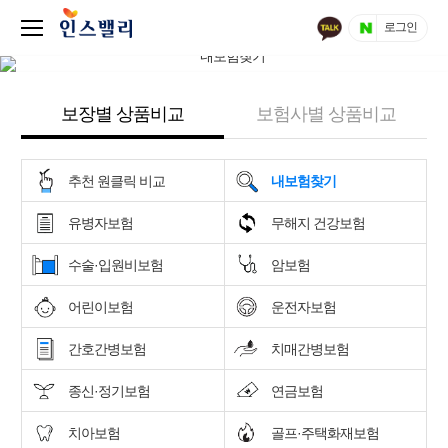
로그인
보장별 상품비교
보험사별 상품비교
추천 원클릭 비교
내보험찾기
유병자보험
무해지 건강보험
수술·입원비보험
암보험
어린이보험
운전자보험
간호간병보험
치매간병보험
종신·정기보험
연금보험
치아보험
골프·주택화재보험