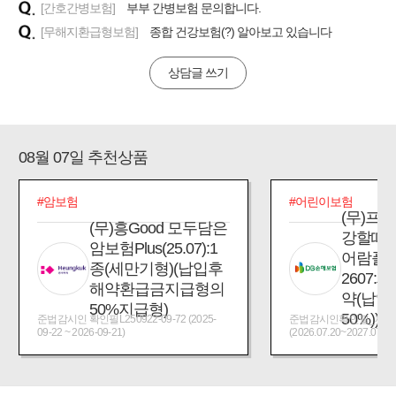
[간호간병보험]
부부 간병보험 문의합니다.
[무해지환급형보험]
종합 건강보험(?) 알아보고 있습니다
상담글 쓰기
08월 07일 추천상품
#암보험
#어린이보험
(무)프
(무)흥Good 모두담은
강할때
암보험Plus(25.07):1
어람플
종(세만기형)(납입후
2607:
해약환급금지급형의
약(납입
50%지급형)
50%))
준법감시인 확인필L250922-09-72 (2025-
준법감시인확인필_제2026
09-22 ~ 2026-09-21)
(2026.07.20~2027.07.19