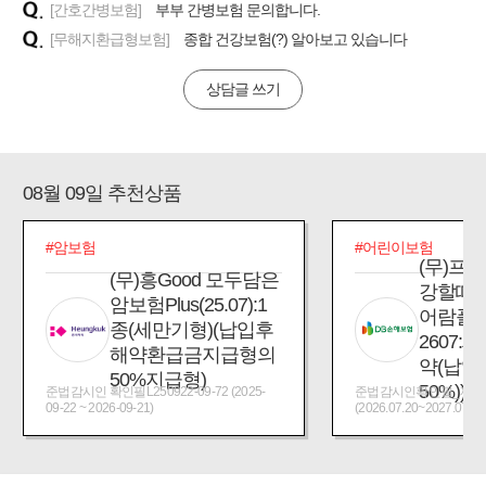
[간호간병보험]
부부 간병보험 문의합니다.
[무해지환급형보험]
종합 건강보험(?) 알아보고 있습니다
상담글 쓰기
08월 09일 추천상품
#암보험
#어린이보험
(무)프
(무)흥Good 모두담은
강할때
암보험Plus(25.07):1
어람플
종(세만기형)(납입후
2607:
해약환급금지급형의
약(납입
50%지급형)
50%))
준법감시인 확인필L250922-09-72 (2025-
준법감시인확인필_제2026
09-22 ~ 2026-09-21)
(2026.07.20~2027.07.19