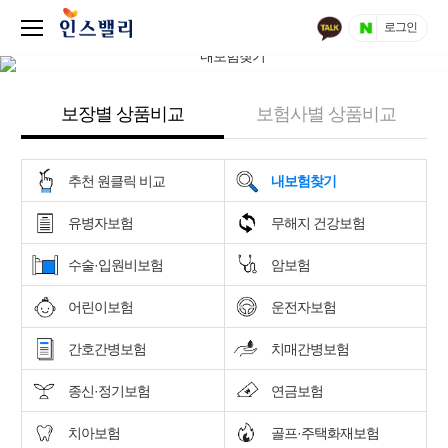
로그인
보장별 상품비교
보험사별 상품비교
추천 원클릭 비교
내보험찾기
유병자보험
무해지 건강보험
수술·입원비보험
암보험
어린이보험
운전자보험
간호간병보험
치매간병보험
종신·정기보험
연금보험
치아보험
골프·주택화재보험