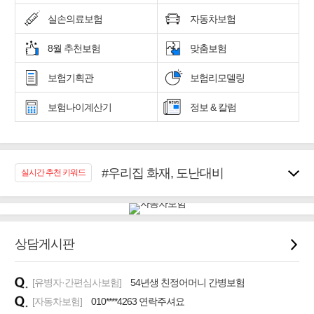
실손의료보험
자동차보험
8월 추천보험
맞춤보험
보험기획관
보험리모델링
보험나이계산기
정보 & 칼럼
#우리집 화재, 도난대비
실시간 추천 키워드
#노후대비 연금재테크!
#임플란트, 치아치료보장
#어린이 종합보장
#교통사고대비 운전자보험
상담게시판
#무해지 건강보험
#바뀌기전에 4세대 가입
[유병자·간편심사보험]
54년생 친정어머니 간병보험
#추천골프보험
[자동차보험]
010****4263 연락주셔요