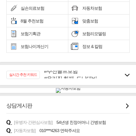
실손의료보험
자동차보험
8월 추천보험
맞춤보험
보험기획관
보험리모델링
보험나이계산기
정보 & 칼럼
#추천골프보험
실시간 추천 키워드
#우리집 화재, 도난대비
#노후대비 연금재테크!
#임플란트, 치아치료보장
#어린이 종합보장
상담게시판
#교통사고대비 운전자보험
#무해지 건강보험
#바뀌기전에 4세대 가입
[유병자·간편심사보험]
54년생 친정어머니 간병보험
[자동차보험]
010****4263 연락주셔요