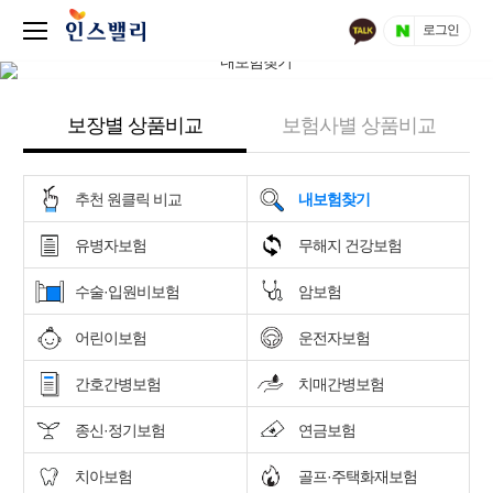
로그인
보장별 상품비교
보험사별 상품비교
추천 원클릭 비교
내보험찾기
유병자보험
무해지 건강보험
수술·입원비보험
암보험
어린이보험
운전자보험
간호간병보험
치매간병보험
종신·정기보험
연금보험
치아보험
골프·주택화재보험