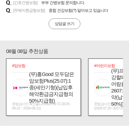
[간호간병보험]
부부 간병보험 문의합니다.
[무해지환급형보험]
종합 건강보험(?) 알아보고 있습니다
상담글 쓰기
08월 08일 추천상품
#암보험
#어린이보험
(무)프
(무)흥Good 모두담은
강할때
암보험Plus(25.07):1
어람플
종(세만기형)(납입후
2607:
해약환급금지급형의
약(납입
50%지급형)
50%))
준법감시인 확인필L250922-09-72 (2025-
준법감시인확인필_제2026
09-22 ~ 2026-09-21)
(2026.07.20~2027.07.19