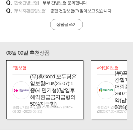
[간호간병보험]
부부 간병보험 문의합니다.
[무해지환급형보험]
종합 건강보험(?) 알아보고 있습니다
상담글 쓰기
08월 09일 추천상품
#암보험
#어린이보험
(무)프
(무)흥Good 모두담은
강할때
암보험Plus(25.07):1
어람플
종(세만기형)(납입후
2607:
해약환급금지급형의
약(납입
50%지급형)
50%))
준법감시인 확인필L250922-09-72 (2025-
준법감시인확인필_제2026
09-22 ~ 2026-09-21)
(2026.07.20~2027.07.19