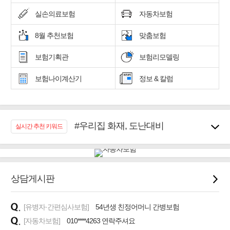
실손의료보험
자동차보험
8월 추천보험
맞춤보험
보험기획관
보험리모델링
보험나이계산기
정보 & 칼럼
#우리집 화재, 도난대비
실시간 추천 키워드
#노후대비 연금재테크!
#임플란트, 치아치료보장
#어린이 종합보장
#교통사고대비 운전자보험
상담게시판
#무해지 건강보험
#바뀌기전에 4세대 가입
[유병자·간편심사보험]
54년생 친정어머니 간병보험
#추천골프보험
[자동차보험]
010****4263 연락주셔요