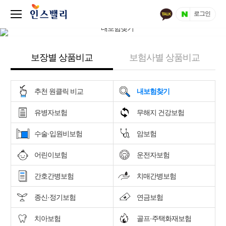
로그인
보장별 상품비교
보험사별 상품비교
추천 원클릭 비교
내보험찾기
유병자보험
무해지 건강보험
수술·입원비보험
암보험
어린이보험
운전자보험
간호간병보험
치매간병보험
종신·정기보험
연금보험
치아보험
골프·주택화재보험