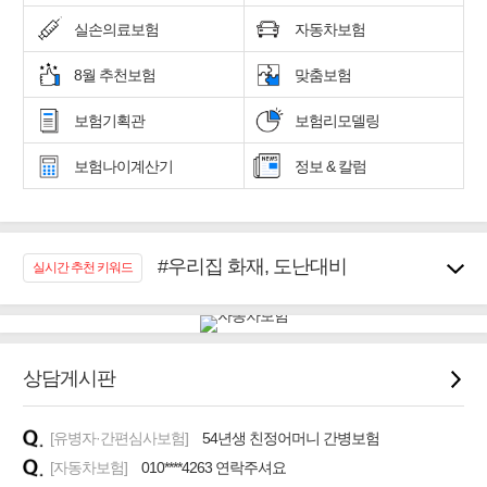
실손의료보험
자동차보험
8월 추천보험
맞춤보험
보험기획관
보험리모델링
보험나이계산기
정보 & 칼럼
#우리집 화재, 도난대비
실시간 추천 키워드
#노후대비 연금재테크!
#임플란트, 치아치료보장
#어린이 종합보장
#교통사고대비 운전자보험
상담게시판
#무해지 건강보험
#바뀌기전에 4세대 가입
[유병자·간편심사보험]
54년생 친정어머니 간병보험
#추천골프보험
[자동차보험]
010****4263 연락주셔요