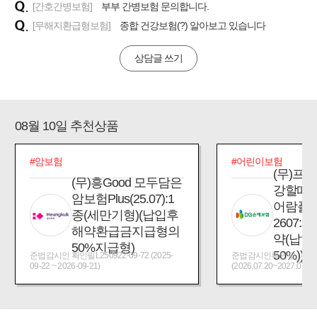
[간호간병보험]
부부 간병보험 문의합니다.
[무해지환급형보험]
종합 건강보험(?) 알아보고 있습니다
상담글 쓰기
08월 10일 추천상품
#암보험
#어린이보험
(무)프
(무)흥Good 모두담은
강할때
암보험Plus(25.07):1
어람플
종(세만기형)(납입후
2607:
해약환급금지급형의
약(납입
50%지급형)
50%))
준법감시인 확인필L250922-09-72 (2025-
준법감시인확인필_제2026
09-22 ~ 2026-09-21)
(2026.07.20~2027.07.19