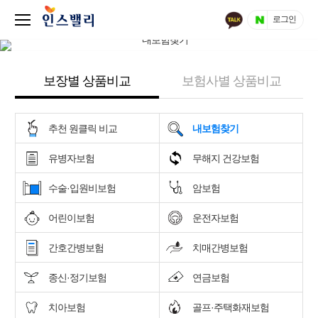
로그인
보장별 상품비교
보험사별 상품비교
추천 원클릭 비교
내보험찾기
유병자보험
무해지 건강보험
수술·입원비보험
암보험
어린이보험
운전자보험
간호간병보험
치매간병보험
종신·정기보험
연금보험
치아보험
골프·주택화재보험