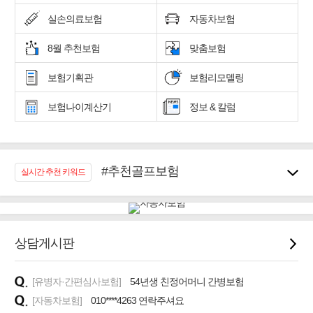
실손의료보험
자동차보험
8월 추천보험
맞춤보험
보험기획관
보험리모델링
보험나이계산기
정보 & 칼럼
#추천골프보험
실시간 추천 키워드
#우리집 화재, 도난대비
#노후대비 연금재테크!
#임플란트, 치아치료보장
#어린이 종합보장
상담게시판
#교통사고대비 운전자보험
#무해지 건강보험
[유병자·간편심사보험]
54년생 친정어머니 간병보험
#바뀌기전에 4세대 가입
[자동차보험]
010****4263 연락주셔요