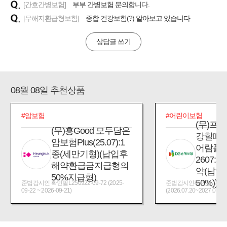
[간호간병보험]
부부 간병보험 문의합니다.
[무해지환급형보험]
종합 건강보험(?) 알아보고 있습니다
상담글 쓰기
08월 08일 추천상품
#암보험
#어린이보험
(무)프
(무)흥Good 모두담은
강할때
암보험Plus(25.07):1
어람플
종(세만기형)(납입후
2607:
해약환급금지급형의
약(납입
50%지급형)
50%))
준법감시인 확인필L250922-09-72 (2025-
준법감시인확인필_제2026
09-22 ~ 2026-09-21)
(2026.07.20~2027.07.19