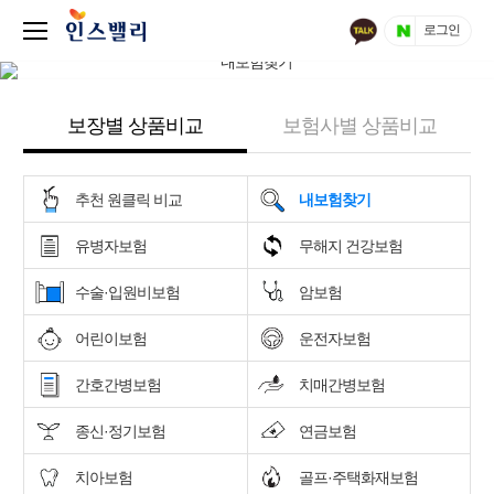
로그인
보장별 상품비교
보험사별 상품비교
추천 원클릭 비교
내보험찾기
유병자보험
무해지 건강보험
수술·입원비보험
암보험
어린이보험
운전자보험
간호간병보험
치매간병보험
종신·정기보험
연금보험
치아보험
골프·주택화재보험