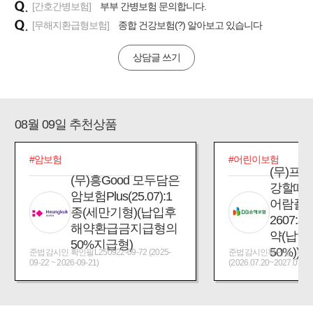
[간호간병보험]
부부 간병보험 문의합니다.
[무해지환급형보험]
종합 건강보험(?) 알아보고 있습니다
상담글 쓰기
08월 09일 추천상품
#암보험
#어린이보험
(무)프
(무)흥Good 모두담은
강할때
암보험Plus(25.07):1
어람플
종(세만기형)(납입후
2607:
해약환급금지급형의
약(납입
50%지급형)
50%))
준법감시인 확인필L250922-09-72 (2025-
준법감시인확인필_제2026
09-22 ~ 2026-09-21)
(2026.07.20~2027.07.19