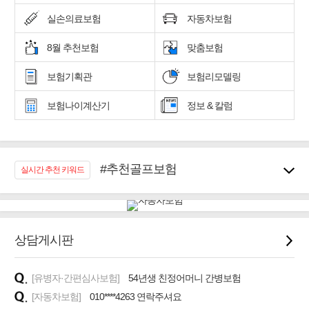
실손의료보험
자동차보험
8월 추천보험
맞춤보험
보험기획관
보험리모델링
보험나이계산기
정보 & 칼럼
#추천골프보험
실시간 추천 키워드
#우리집 화재, 도난대비
#노후대비 연금재테크!
#임플란트, 치아치료보장
#어린이 종합보장
상담게시판
#교통사고대비 운전자보험
#무해지 건강보험
[유병자·간편심사보험]
54년생 친정어머니 간병보험
#바뀌기전에 4세대 가입
[자동차보험]
010****4263 연락주셔요