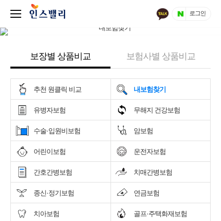
로그인
보장별 상품비교
보험사별 상품비교
추천 원클릭 비교
내보험찾기
유병자보험
무해지 건강보험
수술·입원비보험
암보험
어린이보험
운전자보험
간호간병보험
치매간병보험
종신·정기보험
연금보험
치아보험
골프·주택화재보험