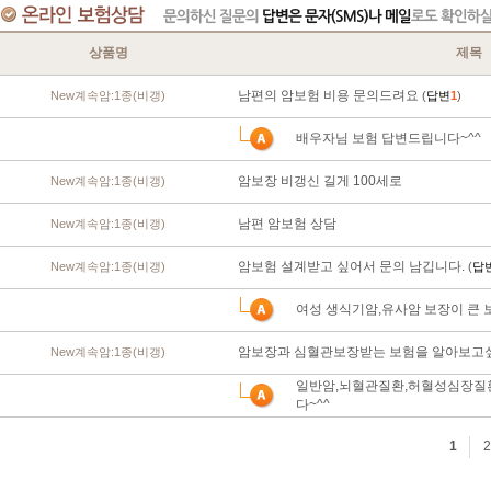
상품명
제목
남편의 암보험 비용 문의드려요
New계속암:1종(비갱)
(
답변
1
)
배우자님 보험 답변드립니다~^^
암보장 비갱신 길게 100세로
New계속암:1종(비갱)
남편 암보험 상담
New계속암:1종(비갱)
암보험 설계받고 싶어서 문의 남깁니다.
New계속암:1종(비갱)
(
답
여성 생식기암,유사암 보장이 큰 
암보장과 심혈관보장받는 보험을 알아보고싶
New계속암:1종(비갱)
일반암,뇌혈관질환,허혈성심장질
다~^^
1
2