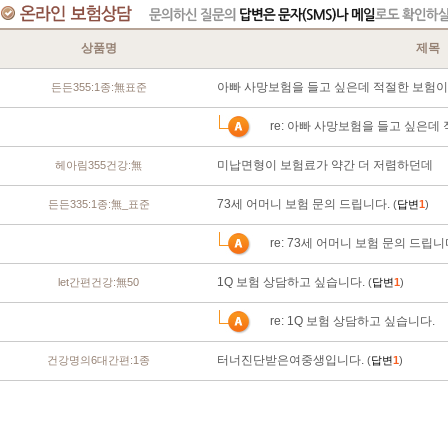
상품명
제목
아빠 사망보험을 들고 싶은데 적절한 보험이
든든355:1종:無표준
re: 아빠 사망보험을 들고 싶은데
미납면형이 보험료가 약간 더 저렴하던데
헤아림355건강:無
73세 어머니 보험 문의 드립니다.
든든335:1종:無_표준
(
답변
1
)
re: 73세 어머니 보험 문의 드립니
1Q 보험 상담하고 싶습니다.
let간편건강:無50
(
답변
1
)
re: 1Q 보험 상담하고 싶습니다.
터너진단받은여중생입니다.
건강명의6대간편:1종
(
답변
1
)