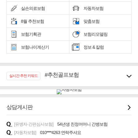
실손의료보험
자동차보험
8월 추천보험
맞춤보험
보험기획관
보험리모델링
보험나이계산기
정보 & 칼럼
#추천골프보험
실시간 추천 키워드
#우리집 화재, 도난대비
#노후대비 연금재테크!
#임플란트, 치아치료보장
#어린이 종합보장
상담게시판
#교통사고대비 운전자보험
#무해지 건강보험
[유병자·간편심사보험]
54년생 친정어머니 간병보험
#바뀌기전에 4세대 가입
[자동차보험]
010****4263 연락주셔요