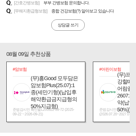
[간호간병보험]
부부 간병보험 문의합니다.
[무해지환급형보험]
종합 건강보험(?) 알아보고 있습니다
상담글 쓰기
08월 09일 추천상품
#암보험
#어린이보험
(무)프
(무)흥Good 모두담은
강할때
암보험Plus(25.07):1
어람플
종(세만기형)(납입후
2607:
해약환급금지급형의
약(납입
50%지급형)
50%))
준법감시인 확인필L250922-09-72 (2025-
준법감시인확인필_제2026
09-22 ~ 2026-09-21)
(2026.07.20~2027.07.19