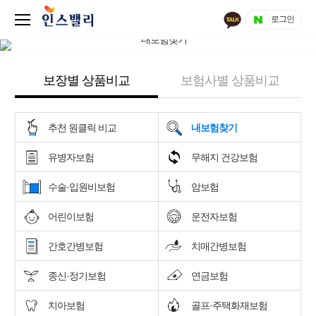
로그인
보장별 상품비교
보험사별 상품비교
추천 원클릭 비교
내보험찾기
유병자보험
무해지 건강보험
수술·입원비보험
암보험
어린이보험
운전자보험
간호간병보험
치매간병보험
종신·정기보험
연금보험
치아보험
골프·주택화재보험