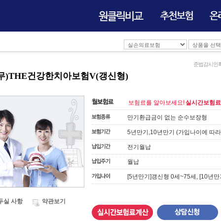
준법감시인확인필 :
(무)THE건강한치아보험V(갱신형)
보험료를 알아보세요!
실시간보험료
만기환급금이 없는 순수보장형
5년만기,10년만기 (가입나이에 따라
전기월납
월납
[5년만기]갱신형 0세~75세, [10년
두실 사항
약관보기