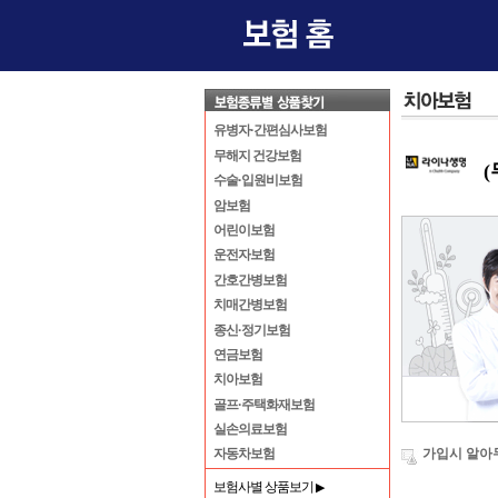
유병자·간편심사보험
무해지 건강보험
수술·입원비보험
암보험
어린이보험
운전자보험
간호간병보험
치매간병보험
종신·정기보험
연금보험
치아보험
골프·주택화재보험
실손의료보험
가입시 알아
자동차보험
보험사별 상품보기
▶