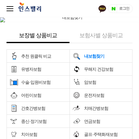
로그인
보장별 상품비교
보험사별 상품비교
추천 원클릭 비교
내보험찾기
유병자보험
무해지 건강보험
수술·입원비보험
암보험
어린이보험
운전자보험
간호간병보험
치매간병보험
종신·정기보험
연금보험
치아보험
골프·주택화재보험