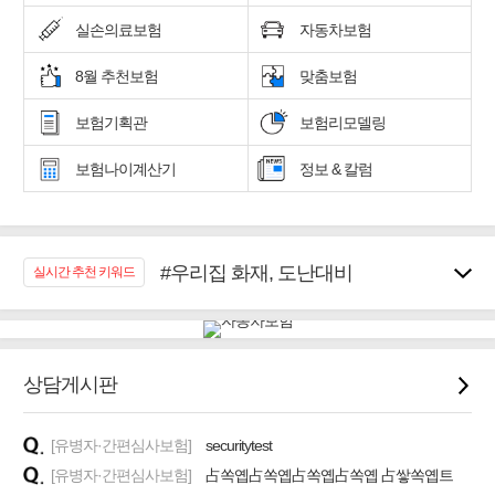
실손의료보험
자동차보험
8월 추천보험
맞춤보험
보험기획관
보험리모델링
보험나이계산기
정보 & 칼럼
#우리집 화재, 도난대비
실시간 추천 키워드
#노후대비 연금재테크!
#임플란트, 치아치료보장
#어린이 종합보장
#교통사고대비 운전자보험
상담게시판
#무해지 건강보험
#바뀌기전에 4세대 가입
[유병자·간편심사보험]
securitytest
#추천골프보험
[유병자·간편심사보험]
占쏙옙占쏙옙占쏙옙占쏙옙 占쌓쏙옙트