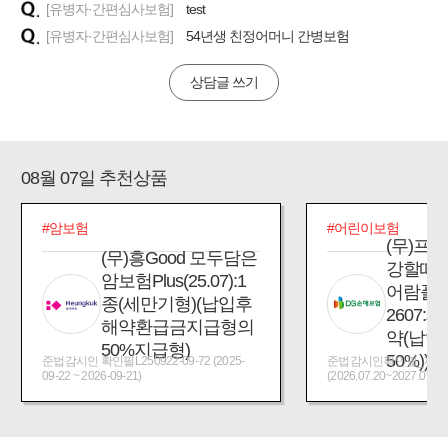
[유병자·간편심사보험]
test
[유병자·간편심사보험]
54년생 친정어머니 간병보험
상담글 쓰기
08월 07일 추천상품
#암보험
#어린이보험
(무)프
(무)흥Good 모두담은
강할때
암보험Plus(25.07):1
어람플
종(세만기형)(납입후
2607:
해약환급금지급형의
약(납입
50%지급형)
50%))
준법감시인 확인필L250922-09-72 (2025-
준법감시인확인필_제2026
09-22 ~ 2026-09-21)
(2026.07.20~2027.07.19