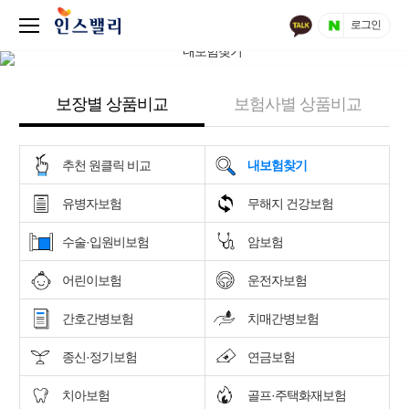
로그인
보장별 상품비교
보험사별 상품비교
추천 원클릭 비교
내보험찾기
유병자보험
무해지 건강보험
수술·입원비보험
암보험
어린이보험
운전자보험
간호간병보험
치매간병보험
종신·정기보험
연금보험
치아보험
골프·주택화재보험