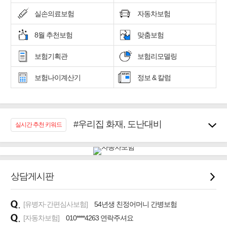
실손의료보험
자동차보험
8월 추천보험
맞춤보험
보험기획관
보험리모델링
보험나이계산기
정보 & 칼럼
#우리집 화재, 도난대비
실시간 추천 키워드
#노후대비 연금재테크!
#임플란트, 치아치료보장
#어린이 종합보장
#교통사고대비 운전자보험
상담게시판
#무해지 건강보험
#바뀌기전에 4세대 가입
[유병자·간편심사보험]
54년생 친정어머니 간병보험
#추천골프보험
[자동차보험]
010****4263 연락주셔요