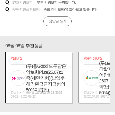
[간호간병보험]
부부 간병보험 문의합니다.
[무해지환급형보험]
종합 건강보험(?) 알아보고 있습니다
상담글 쓰기
08월 08일 추천상품
#암보험
#어린이보험
(무)프
(무)흥Good 모두담은
강할때
암보험Plus(25.07):1
어람플
종(세만기형)(납입후
2607:
해약환급금지급형의
약(납입
50%지급형)
50%))
준법감시인 확인필L250922-09-72 (2025-
준법감시인확인필_제2026
09-22 ~ 2026-09-21)
(2026.07.20~2027.07.19