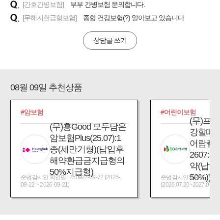
[간호간병보험]
부부 간병보험 문의합니다.
[무해지환급형보험]
종합 건강보험(?) 알아보고 있습니다
상담글 쓰기
08월 09일 추천상품
#암보험
#어린이보험
(무)프
(무)흥Good 모두담은
강할때
암보험Plus(25.07):1
어람플
종(세만기형)(납입후
2607:
해약환급금지급형의
약(납입
50%지급형)
50%))
준법감시인 확인필L250922-09-72 (2025-
준법감시인확인필_제2026
09-22 ~ 2026-09-21)
(2026.07.20~2027.07.19