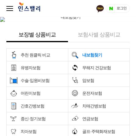
로그인
보장별 상품비교
보험사별 상품비교
추천 원클릭 비교
내보험찾기
유병자보험
무해지 건강보험
수술·입원비보험
암보험
어린이보험
운전자보험
간호간병보험
치매간병보험
종신·정기보험
연금보험
치아보험
골프·주택화재보험