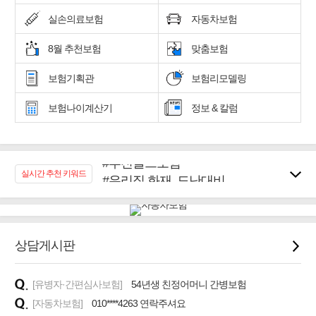
실손의료보험
자동차보험
8월 추천보험
맞춤보험
보험기획관
보험리모델링
보험나이계산기
정보 & 칼럼
#추천골프보험
#우리집 화재, 도난대비
실시간 추천 키워드
#노후대비 연금재테크!
#임플란트, 치아치료보장
#어린이 종합보장
#교통사고대비 운전자보험
상담게시판
#무해지 건강보험
#바뀌기전에 4세대 가입
[유병자·간편심사보험]
54년생 친정어머니 간병보험
[자동차보험]
010****4263 연락주셔요