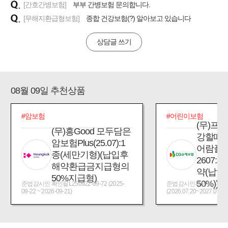
[간호간병보험]
부부 간병보험 문의합니다.
[무해지환급형보험]
종합 건강보험(?) 알아보고 있습니다
상담글 쓰기
08월 09일 추천상품
#암보험
#어린이보험
(무)프
(무)흥Good 모두담은
강할때
암보험Plus(25.07):1
어람플
종(세만기형)(납입후
2607:
해약환급금지급형의
약(납입
50%지급형)
50%))
준법감시인 확인필L250922-09-72 (2025-
준법감시인확인필_제2026
09-22 ~ 2026-09-21)
(2026.07.20~2027.07.19