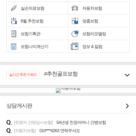
실손의료보험
자동차보험
8월 추천보험
맞춤보험
보험기획관
보험리모델링
보험나이계산기
정보 & 칼럼
#추천골프보험
실시간 추천 키워드
#우리집 화재, 도난대비
#노후대비 연금재테크!
#임플란트, 치아치료보장
#어린이 종합보장
상담게시판
#교통사고대비 운전자보험
#무해지 건강보험
[유병자·간편심사보험]
54년생 친정어머니 간병보험
#바뀌기전에 4세대 가입
[자동차보험]
010****4263 연락주셔요