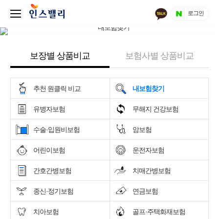
로그인
보장별 상품비교
보험사별 상품비교
추천 원클릭 비교
내보험찾기
유병자보험
무해지 건강보험
수술·입원비보험
암보험
어린이보험
운전자보험
간호간병보험
치매간병보험
종신·정기보험
연금보험
치아보험
골프·주택화재보험