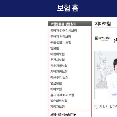
유병자·간편심사보험
무해지 건강보험
수술·입원비보험
암보험
어린이보험
운전자보험
간호간병보험
치매간병보험
종신·정기보험
연금보험
치아보험
골프·주택화재보험
실손의료보험
가입시 알아
자동차보험
보험사별 상품보기
▶