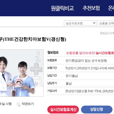
준법감시인확인필 :
(무)THE건강한치아보험V(갱신형)
보험료를 알아보세요!
실시간보험료
만기환급금이 없는 순수보장형
5년만기,10년만기 (가입나이에 따라
전기월납
월납
[5년만기]갱신형 0세~75세, [10년
두실 사항
약관보기