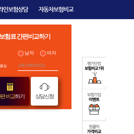
보험료 간편비교하기
남자
여자
월일
편 비교
하기
상담신청